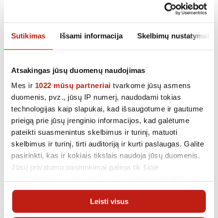
El. parduotuvė šiuo
metu tvarkoma!
Sutikimas
Išsami informacija
Skelbimų nustatymai
Atsiprašome už nesklandumus ir prašome
Atsakingas jūsų duomenų naudojimas
sugrįžti vėliau!
Mes ir
1022 mūsų partneriai
tvarkome jūsų asmens
duomenis, pvz., jūsų IP numerį, naudodami tokias
technologijas kaip slapukai, kad išsaugotume ir gautume
prieigą prie jūsų įrenginio informacijos, kad galėtume
pateikti suasmenintus skelbimus ir turinį, matuoti
skelbimus ir turinį, tirti auditoriją ir kurti paslaugas. Galite
pasirinkti, kas ir kokiais tikslais naudoja jūsų duomenis.
Jūsų privatumo pasirinkimai galioja tik šioje
skaitmeninėje nuosavybėje, kurioje pasirinkote. Savo
sutikimą galite bet kada pakeisti arba atšaukti spustelėję
Leisti visus
nuorodą į poraštę arba piktogramą „Privatumo trigeris“.