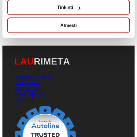
Jei leistumėte, mes taip pat norėtume:
Tinkinti
rinkti informaciją apie jūsų geografinę vietą, kurios
tikslumas gali būti nustatomas su kelių metrų
Atmesti
paklaida
Identifikuoti jūsų įrenginį aktyviai jį skenuodami
pagal specifines charakteristikas (skaitmeninių
atspaudų kūrimas)
Sužinokite išsamiau, kaip apdorojami jūsų asmeniniai
duomenys ir nustatykite savo pageidavimus
išsamios
informacijos dalyje
. Galite bet kada pakeisti arba
Privatumo politika
pašalinti savo sutikimą iš Slapukų deklaracijos.
Pristatymas
Grąžinimas
Apmokėjimas
Naudojame slapukus, kad galėtume suasmeninti turinį
Apie mus
bei skelbimus, teikti visuomeninės medijos funkcijas ir
analizuoti srautą. Be to, svetainės naudojimo informaciją
bendriname su visuomeninės medijos, reklamavimo ir
analizės partneriais, kurie gali ją pridėti prie kitos jūsų
pateiktos arba naudojant paslaugas surinktos